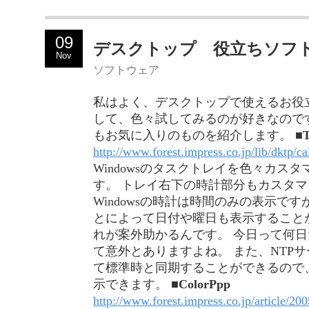
09
デスクトップ 役立ちソフ
Nov
ソフトウェア
私はよく、デスクトップで使えるお役
して、色々試してみるのが好きなので
もお気に入りのものを紹介します。
■T
http://www.forest.impress.co.jp/lib/dktp/ca
Windowsのタスクトレイを色々カス
す。 トレイ右下の時計部分もカスタ
Windowsの時計は時間のみの表示で
とによって日付や曜日も表示すること
れが案外助かるんです。 今日って何
て意外とありますよね。 また、NTP
て標準時と同期することができるので
示できます。
■ColorPpp
http://www.forest.impress.co.jp/article/20